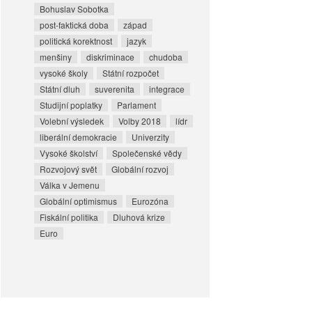
Bohuslav Sobotka
post-faktická doba
západ
politická korektnost
jazyk
menšiny
diskriminace
chudoba
vysoké školy
Státní rozpočet
Státní dluh
suverenita
integrace
Studijní poplatky
Parlament
Volební výsledek
Volby 2018
lídr
liberální demokracie
Univerzity
Vysoké školství
Společenské vědy
Rozvojový svět
Globální rozvoj
Válka v Jemenu
Globální optimismus
Eurozóna
Fiskální politika
Dluhová krize
Euro