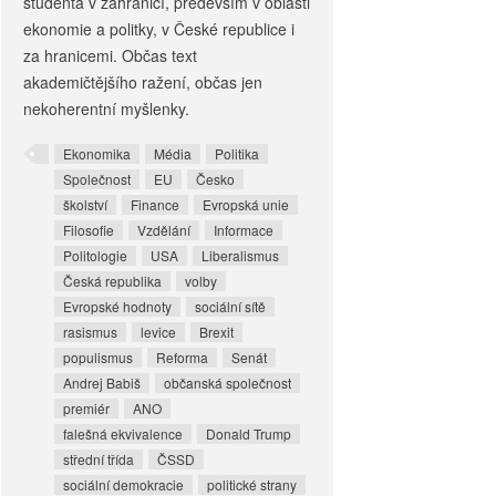
studenta v zahraničí, především v oblasti
ekonomie a politky, v České republice i
za hranicemi. Občas text
akademičtějšího ražení, občas jen
nekoherentní myšlenky.
Ekonomika
Média
Politika
Společnost
EU
Česko
školství
Finance
Evropská unie
Filosofie
Vzdělání
Informace
Politologie
USA
Liberalismus
Česká republika
volby
Evropské hodnoty
sociální sítě
rasismus
levice
Brexit
populismus
Reforma
Senát
Andrej Babiš
občanská společnost
premiér
ANO
falešná ekvivalence
Donald Trump
střední třída
ČSSD
sociální demokracie
politické strany