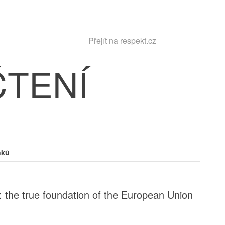
Respekt
Přejít na respekt.cz
Vyhledávání
ČTENÍ
nků
 the true foundation of the European Union