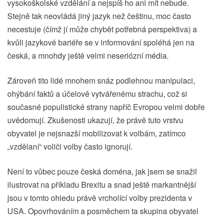
vysokoškolské vzdělání a nejspíš ho ani mít nebude.
Stejně tak neovládá jiný jazyk než češtinu, moc často
necestuje (čímž jí může chybět potřebná perspektiva) a
kvůli jazykové bariéře se v informování spoléhá jen na
česká, a mnohdy ještě velmi neseriózní média.
Zároveň tito lidé mnohem snáz podlehnou manipulaci,
ohýbání faktů a účelově vytvářenému strachu, což si
současné populistické strany napříč Evropou velmi dobře
uvědomují. Zkušenosti ukazují, že právě tuto vrstvu
obyvatel je nejsnazší mobilizovat k volbám, zatímco
„vzdělaní“ voliči volby často ignorují.
Není to vůbec pouze česká doména, jak jsem se snažil
ilustrovat na příkladu Brexitu a snad ještě markantnější
jsou v tomto ohledu právě vrcholící volby prezidenta v
USA. Opovrhováním a posměchem ta skupina obyvatel