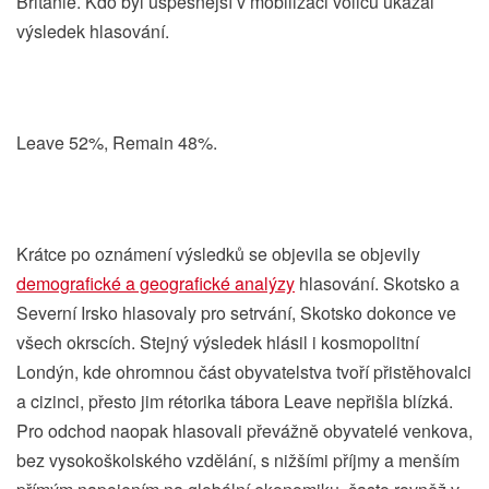
Británie. Kdo byl úspěšnější v mobilizaci voličů ukázal
výsledek hlasování.
Leave 52%, Remain 48%.
Krátce po oznámení výsledků se objevila se objevily
demografické a geografické analýzy
hlasování. Skotsko a
Severní Irsko hlasovaly pro setrvání, Skotsko dokonce ve
všech okrscích. Stejný výsledek hlásil i kosmopolitní
Londýn, kde ohromnou část obyvatelstva tvoří přistěhovalci
a cizinci, přesto jim rétorika tábora Leave nepřišla blízká.
Pro odchod naopak hlasovali převážně obyvatelé venkova,
bez vysokoškolského vzdělání, s nižšími příjmy a menším