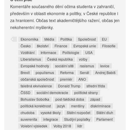
Komentáře současného dění očima studenta v zahraničí,
především v oblasti ekonomie a politky, v České republice i
za hranicemi. Občas text akademičtějšího ražení, občas jen
nekoherentní myšlenky.
Ekonomika
Média
Politika
Společnost
EU
Česko
školství
Finance
Evropská unie
Filosofie
Vzdělání
Informace
Politologie
USA
Liberalismus
Česká republika
volby
Evropské hodnoty
sociální sítě
rasismus
levice
Brexit
populismus
Reforma
Senát
Andrej Babiš
občanská společnost
premiér
ANO
falešná ekvivalence
Donald Trump
střední třída
ČSSD
sociální demokracie
politické strany
Bohuslav Sobotka
post-faktická doba
západ
politická korektnost
jazyk
menšiny
diskriminace
chudoba
vysoké školy
Státní rozpočet
Státní dluh
suverenita
integrace
Studijní poplatky
Parlament
Volební výsledek
Volby 2018
lídr