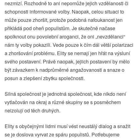
nezmizí. Rozhodně to ani nepomůže jejich vzdělanosti či
schopnosti informované volby. Naopak, celou situaci to
může pouze zhoršit, protože podobná nafoukanost jen
přikládá pod oheň populistům. Je skutečně načase
spolknout onu povolební aroganci, že oni „nevzdělanci“
nám ty volby pokazili. Vede pouze k čím dál větší polarizaci
a zhoršování problému. Elity se nemají jen hřát na výsluní
svého postavení. Právě naopak, jejiich postavení by mělo
být závazkem k nadprůměrné angažovanosti a snaze o
posun a zlepšení zbytku společnosti.
Silná společnost je jednotná společnost, kde nikdo není
vytlačován na okraj a různé skupiny se s posměchem
neizolují od těch druhých.
Elity s obyčejnými lidmi musí vést neustálý dialog a snažit
se je doslova vyrvat ze spáru populistů. Potřebujeme