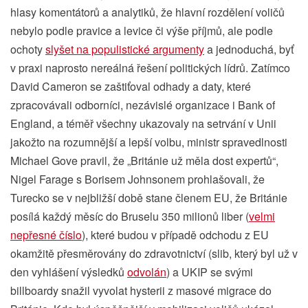
hlasy komentátorů a analytiků, že hlavní rozdělení voličů
nebylo podle pravice a levice či výše příjmů, ale podle
ochoty
slyšet na populistické argumenty
a jednoduchá, byť
v praxi naprosto nereálná řešení politických lídrů. Zatímco
David Cameron se zaštiťoval odhady a daty, které
zpracovávali odborníci, nezávislé organizace i Bank of
England, a téměř všechny ukazovaly na setrvání v Unii
jakožto na rozumnější a lepší volbu, ministr spravedlnosti
Michael Gove pravil, že „Británie už měla dost expertů“,
Nigel Farage s Borisem Johnsonem prohlašovali, že
Turecko se v nejbližší době stane členem EU, že Británie
posílá každý měsíc do Bruselu 350 milionů liber (
velmi
nepřesné číslo
), které budou v případě odchodu z EU
okamžitě přesměrovány do zdravotnictví (slib, který byl už v
den vyhlášení výsledků
odvolán
) a UKIP se svými
billboardy snažil vyvolat hysterii z masové migrace do