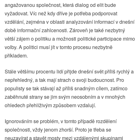
angažovanou společnost, která dialog od elit bude
vyžadovat. Víc než kdy dříve je potřeba podporovat
vzdělání, zejména v oblasti analyzování informací v dnešní
době informační zahlcenosti. Zároveň je také nezbytný
větší zájem o politiku a možnosti politické participace mimo
volby. A politici musí jít v tomto procesu nezbytně
příkladem.
Stále většímu procentu lidí přijde dnešní svět příliš rychlý a
nepřehledný, a tak mají strach o svoji budoucnost. Pro
populisty se tak stávají až příliš snadným cílem, zatímco
zaběhnuté strany se jim svým neosobním a v mnohých
ohledech přehlíživým způsobem vzdalují.
Ignorováním se problém, v tomto případě rozdělení
společnosti, vždy jenom zhorší. Proto je třeba se
neuzavírat a stavět mosty mezi vzdálenými skupinami