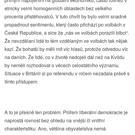
přímým napojením na globální ekonomiku, často rovněž v
etnicky velmi homogenních oblastech bez velkého
procenta přistěhovalců. V tuto chvíli by bylo velmi snadné
propadnout sentimentu, který často přichází po volbách v
České Republice, a sice že „nás ve volbách porazili blbci“.
Že nevzdělaní lidé to těm vzdělaným ve volbách tak nějak
kazí. Že bohatší by měli mít víc hlasů, protože odvedou víc
na daních. Že lidé, co v životě nedojeli dál než na Kvildu
by neměli rozhodovat o věcech celostátního významu.
Situace v Británii si po referendu v ničem nezadala právě s
tímto přístupem.
A to je přesně ten problém. Pilířem liberální demokracie je
naprostá rovnost bez ohledu na vnější či vnitřní
charakteristiku. Ano, většina obyvatelstva nemá