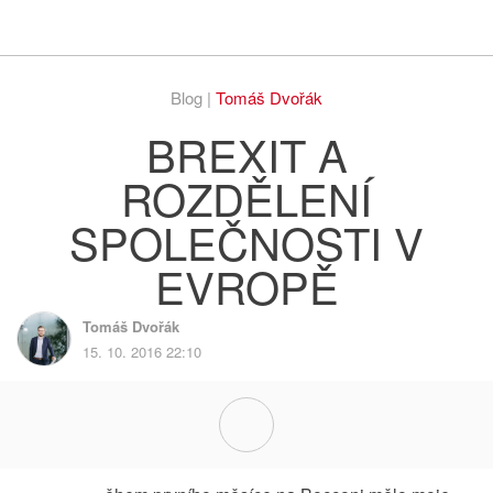
Respekt
Vy
Blog |
Tomáš Dvořák
BREXIT A
ROZDĚLENÍ
SPOLEČNOSTI V
EVROPĚ
Tomáš Dvořák
15. 10. 2016 22:10