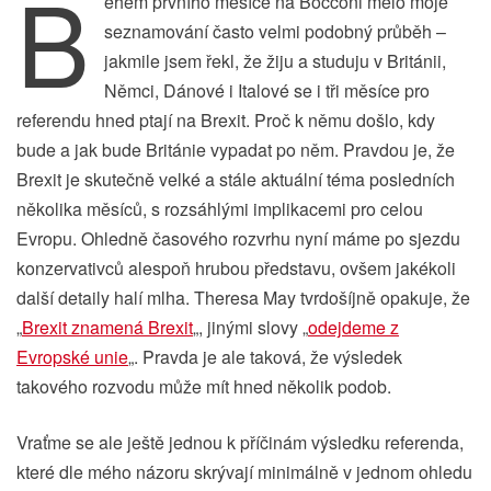
B
ěhem prvního měsíce na Bocconi mělo moje
seznamování často velmi podobný průběh –
jakmile jsem řekl, že žiju a studuju v Británii,
Němci, Dánové i Italové se i tři měsíce pro
referendu hned ptají na Brexit. Proč k němu došlo, kdy
bude a jak bude Británie vypadat po něm. Pravdou je, že
Brexit je skutečně velké a stále aktuální téma posledních
několika měsíců, s rozsáhlými implikacemi pro celou
Evropu. Ohledně časového rozvrhu nyní máme po sjezdu
konzervativců alespoň hrubou představu, ovšem jakékoli
další detaily halí mlha. Theresa May tvrdošíjně opakuje, že
„
Brexit znamená Brexit
„, jinými slovy „
odejdeme z
Evropské unie
„. Pravda je ale taková, že výsledek
takového rozvodu může mít hned několik podob.
Vraťme se ale ještě jednou k příčinám výsledku referenda,
které dle mého názoru skrývají minimálně v jednom ohledu