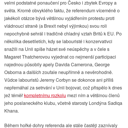
velmi podstatné ponaučení pro Česko i zbytek Evropy a
světa. Kromě obvyklého faktu, že referendum víceméně o
jakékoli otázce bývá většinou vyjádřením protestu proti
vládnoucí straně (a Brexit nebyl výjimkou) svou roli
nepochybně sehrál i tradičně chladný vztah Britů k EU. Po
několika desetiletích, kdy se labouristé i konzervativci
snažili na Unii spíše házet své neúspěchy a v čele s
Magaret Thatcherovou vyjednat co nejmenší participaci
najednou působily apely Davida Camerona, George
Osborna a dalších zoufale neupřímně a nevěrohodně.
Vůdce labouristů Jeremy Corbyn se dokonce ani příliš
nepřemáhal za setrvání v Unii bojovat, což přispělo k dnes
jež téměř
kompletnímu rozkolu
mezi ním a většinou členů
jeho poslaneckého klubu, včetně starosty Londýna Sadiqa
Khana.
Během hořké dohry referenda ale stále častěji zaznívaly