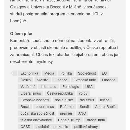
Glasgow a Universita Bocconi v Miláně, v současnosti
studuji postgraduální program ekonomie na UCL v
Londýně.
O čem píše
Komentáře současného dění očima studenta v zahraničí,
především v oblasti ekonomie a politky, v České republice i
za hranicemi. Občas text akademičtějšího ražení, občas jen
nekoherentní myšlenky.
Ekonomika
Média
Politika
Společnost
EU
Česko
školství
Finance
Evropská unie
Filosofie
Vzdělání
Informace
Politologie
USA
Liberalismus
Česká republika
volby
Evropské hodnoty
sociální sítě
rasismus
levice
Brexit
populismus
Reforma
Senát
Andrej Babiš
občanská společnost
premiér
ANO
falešná ekvivalence
Donald Trump
střední třída
ČSSD
sociální demokracie
politické strany