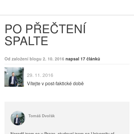
Respekt
Vy
PO PŘEČTENÍ
SPALTE
Od založení blogu 2. 10. 2016
napsal 17 článků
29. 11. 2016
Vítejte v post-faktické době
Tomáš Dvořák
Narodil jsem se v Praze, studoval jsem na University of