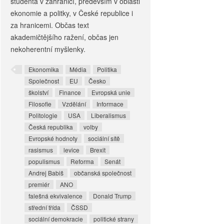
studenta v zahraničí, především v oblasti
ekonomie a politky, v České republice i
za hranicemi. Občas text
akademičtějšího ražení, občas jen
nekoherentní myšlenky.
Ekonomika
Média
Politika
Společnost
EU
Česko
školství
Finance
Evropská unie
Filosofie
Vzdělání
Informace
Politologie
USA
Liberalismus
Česká republika
volby
Evropské hodnoty
sociální sítě
rasismus
levice
Brexit
populismus
Reforma
Senát
Andrej Babiš
občanská společnost
premiér
ANO
falešná ekvivalence
Donald Trump
střední třída
ČSSD
sociální demokracie
politické strany