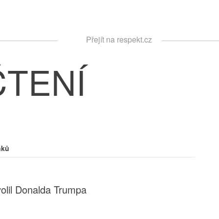
Respekt
Přejít na respekt.cz
Vyhledávání
ČTENÍ
nků
volil Donalda Trumpa