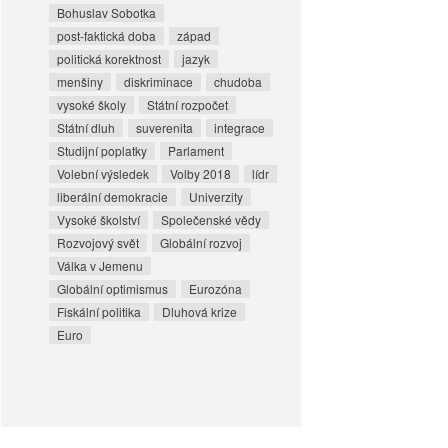
Bohuslav Sobotka
post-faktická doba
západ
politická korektnost
jazyk
menšiny
diskriminace
chudoba
vysoké školy
Státní rozpočet
Státní dluh
suverenita
integrace
Studijní poplatky
Parlament
Volební výsledek
Volby 2018
lídr
liberální demokracie
Univerzity
Vysoké školství
Společenské vědy
Rozvojový svět
Globální rozvoj
Válka v Jemenu
Globální optimismus
Eurozóna
Fiskální politika
Dluhová krize
Euro