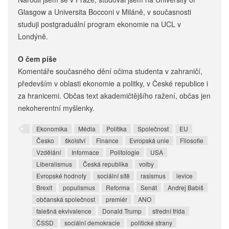
Glasgow a Universita Bocconi v Miláně, v současnosti
studuji postgraduální program ekonomie na UCL v
Londýně.
O čem píše
Komentáře současného dění očima studenta v zahraničí,
především v oblasti ekonomie a politky, v České republice i
za hranicemi. Občas text akademičtějšího ražení, občas jen
nekoherentní myšlenky.
Ekonomika
Média
Politika
Společnost
EU
Česko
školství
Finance
Evropská unie
Filosofie
Vzdělání
Informace
Politologie
USA
Liberalismus
Česká republika
volby
Evropské hodnoty
sociální sítě
rasismus
levice
Brexit
populismus
Reforma
Senát
Andrej Babiš
občanská společnost
premiér
ANO
falešná ekvivalence
Donald Trump
střední třída
ČSSD
sociální demokracie
politické strany