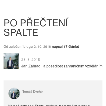
Respekt
Vy
PO PŘEČTENÍ
SPALTE
Od založení blogu 2. 10. 2016
napsal 17 článků
28. 8. 2018
Jan Zahradil a posedlost zahraničním vzděláním
Tomáš Dvořák
Narodil jsem se v Praze, studoval jsem na University of